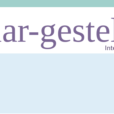
lar-geste
Int